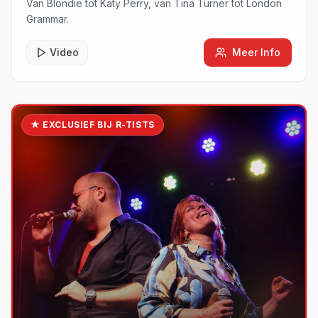
Van Blondie tot Katy Perry, van Tina Turner tot London
Grammar.
Video
Meer Info
★ EXCLUSIEF BIJ R-TISTS