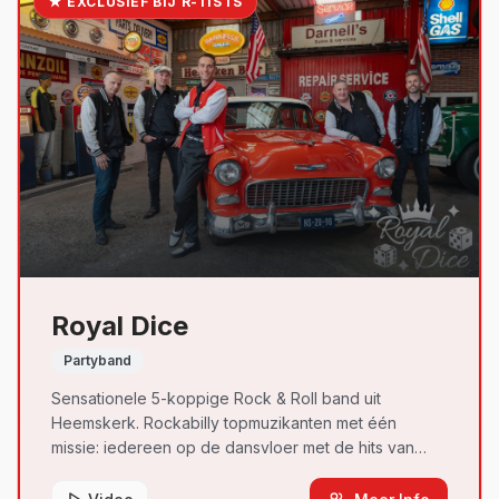
★ EXCLUSIEF BIJ R-TISTS
Royal Dice
Partyband
Sensationele 5-koppige Rock & Roll band uit
Heemskerk. Rockabilly topmuzikanten met één
missie: iedereen op de dansvloer met de hits van
Elvis, Jerry Lee Lewis, Chuck Berry en Fats Domino.