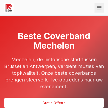
Beste Coverband
Mechelen
Mechelen, de historische stad tussen
Brussel en Antwerpen, verdient muziek van
topkwaliteit. Onze beste coverbands
brengen sfeervolle live optredens naar uw
evenement.
Gratis Offerte