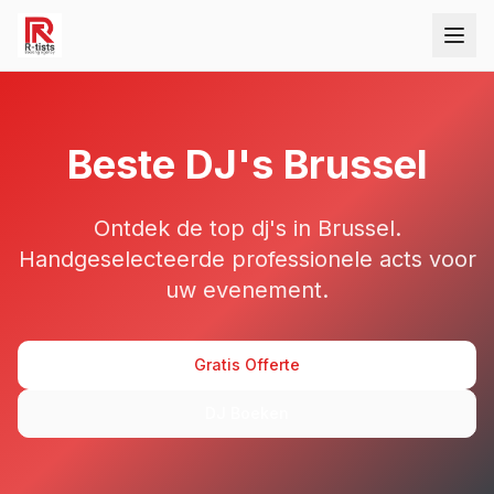
Beste
DJ's
Brussel
Ontdek de top
dj's
in Brussel
.
Handgeselecteerde professionele acts voor
uw evenement.
Gratis Offerte
DJ Boeken