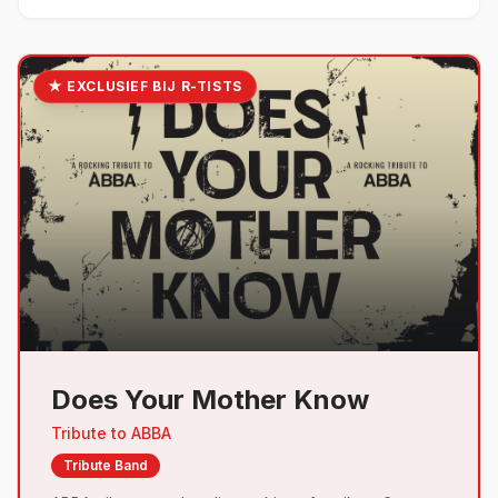
★ EXCLUSIEF BIJ R-TISTS
Does Your Mother Know
Tribute to
ABBA
Tribute Band