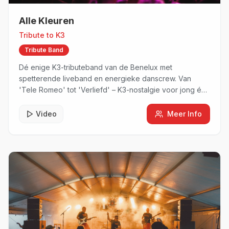
Alle Kleuren
Tribute to
K3
Tribute Band
Dé enige K3-tributeband van de Benelux met
spetterende liveband en energieke danscrew. Van
'Tele Romeo' tot 'Verliefd' – K3-nostalgie voor jong én
oud!
Video
Meer Info