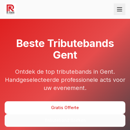
Beste
Tributebands
Gent
Ontdek de top
tributebands
in Gent
.
Handgeselecteerde professionele acts voor
uw evenement.
Gratis Offerte
Tributeband Boeken