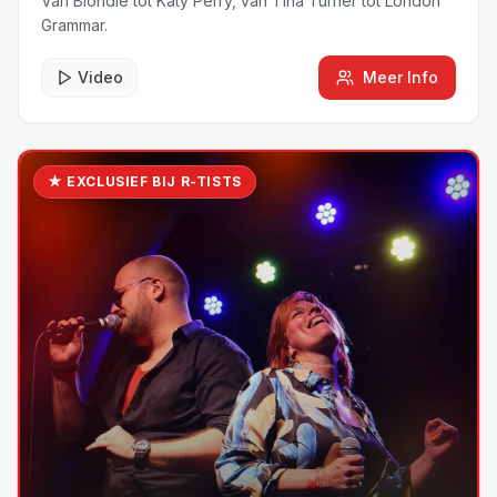
Van Blondie tot Katy Perry, van Tina Turner tot London
Grammar.
Video
Meer Info
★ EXCLUSIEF BIJ R-TISTS