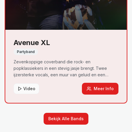
Avenue XL
Partyband
Zevenkoppige coverband die rock- en
popklassiekers in een stevig jasje brengt. Twee
ijzersterke vocals, een muur van geluid en een
ongeziene live-ervaring die elk podium
transformeert.
Video
Meer Info
Bekijk Alle Bands