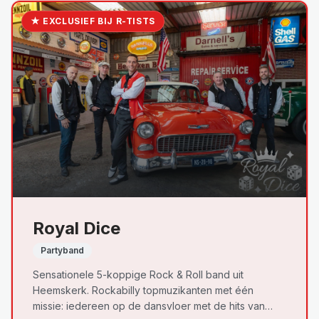
★ EXCLUSIEF BIJ R-TISTS
Royal Dice
Partyband
Sensationele 5-koppige Rock & Roll band uit
Heemskerk. Rockabilly topmuzikanten met één
missie: iedereen op de dansvloer met de hits van