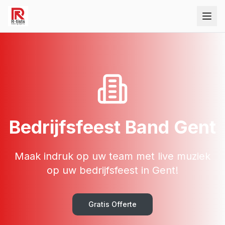
Bedrijfsfeest Band Gent
Maak indruk op uw team met live muziek
op uw bedrijfsfeest in Gent!
Gratis Offerte