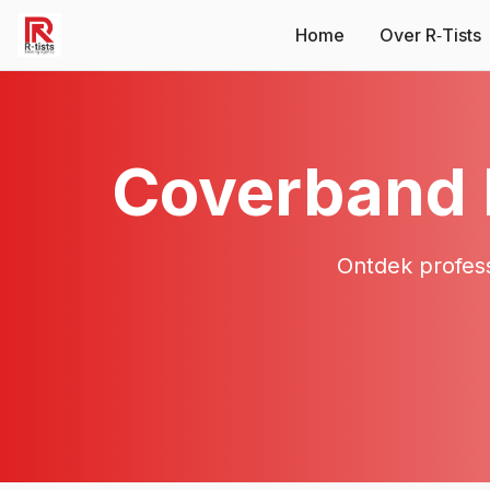
Home
Over R‑Tists
Coverband
Ontdek profes