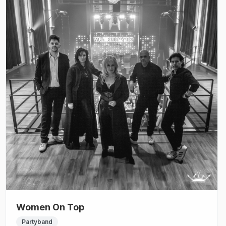
Women On Top
Partyband