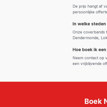
De prijs hangt af 
persoonlijke offert
In welke stede
Onze
coverbands
t
Dendermonde, Lo
Hoe boek ik ee
Neem contact op vi
een vrijblijvende of
Boek 