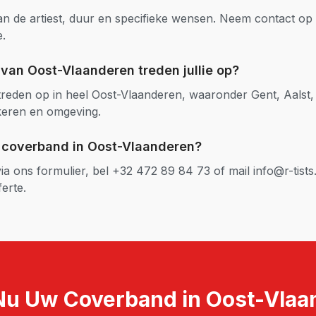
van de artiest, duur en specifieke wensen. Neem contact op
e.
n van
Oost-Vlaanderen
treden jullie op?
reden op in heel
Oost-Vlaanderen
, waaronder
Gent, Aalst,
keren
en omgeving.
n
coverband
in
Oost-Vlaanderen
?
a ons formulier, bel +32 472 89 84 73 of mail info@r-tists.
ferte.
Nu Uw
Coverband
in
Oost-Vlaa