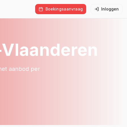
Boekingsaanvraag
Inloggen
-Vlaanderen
 het aanbod per