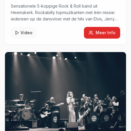
Sensationele 5-koppige Rock & Roll band uit
Heemskerk. Rockabilly topmuzikanten met één missie:
iedereen op de dansvloer met de hits van Elvis, Jerry
Lee Lewis, Chuck Berry en Fats Domino.
Video
Meer Info