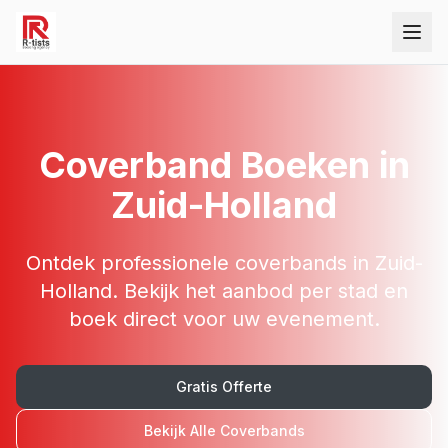
Coverband
Boeken in
Zuid-Holland
Ontdek professionele
coverbands
in
Zuid-
Holland
. Bekijk het aanbod per stad en
boek direct voor uw evenement.
Gratis Offerte
Bekijk Alle
Coverbands