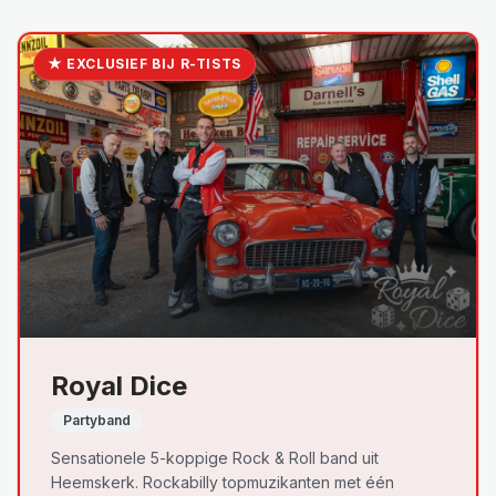
★ EXCLUSIEF BIJ R-TISTS
Royal Dice
Partyband
Sensationele 5-koppige Rock & Roll band uit
Heemskerk. Rockabilly topmuzikanten met één