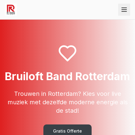
Bruiloft Band Rotterdam
Trouwen in Rotterdam? Kies voor live
muziek met dezelfde moderne energie als
de stad!
Gratis Offerte