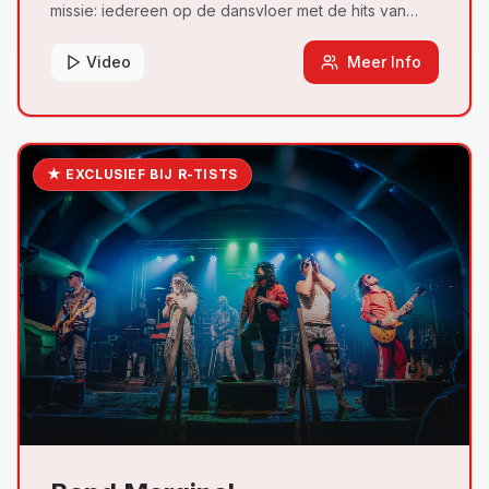
missie: iedereen op de dansvloer met de hits van
Elvis, Jerry Lee Lewis, Chuck Berry en Fats Domino.
Video
Meer Info
★ EXCLUSIEF BIJ R-TISTS