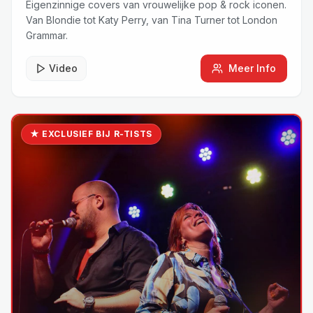
Eigenzinnige covers van vrouwelijke pop & rock iconen.
Van Blondie tot Katy Perry, van Tina Turner tot London
Grammar.
Video
Meer Info
★ EXCLUSIEF BIJ R-TISTS