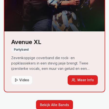
Avenue XL
Partyband
Zevenkoppige coverband die rock- en
popklassiekers in een stevig jasje brengt. Twee
ijzersterke vocals, een muur van geluid en een
ongeziene live-ervaring die elk podium
transformeert.
Video
Meer Info
Bekijk Alle Bands