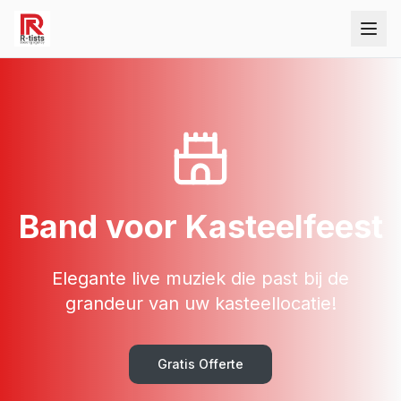
Band voor Kasteelfeest
Elegante live muziek die past bij de
grandeur van uw kasteellocatie!
Gratis Offerte