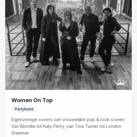
Women On Top
Partyband
Eigenzinnige covers van vrouwelijke pop & rock iconen.
Van Blondie tot Katy Perry, van Tina Turner tot London
Grammar.