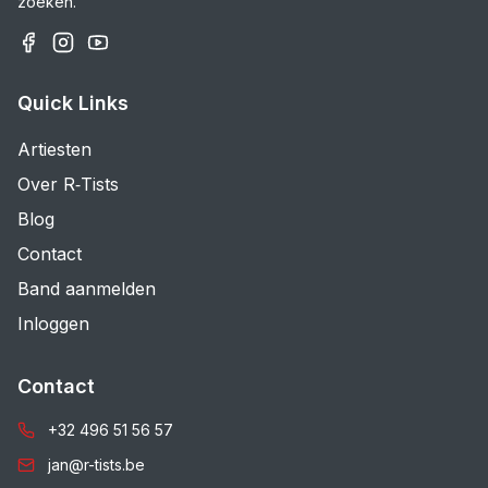
zoeken.
Quick Links
Artiesten
Over R‑Tists
Blog
Contact
Band aanmelden
Inloggen
Contact
+32 496 51 56 57
jan@r-tists.be