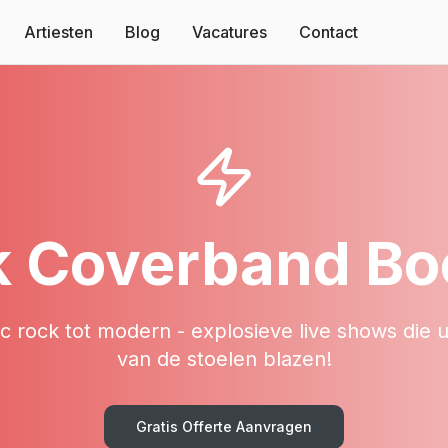
Artiesten
Blog
Vacatures
Contact
k Coverband Bo
ic rock tot modern - explosieve live shows die 
van de stoelen blazen!
Gratis Offerte Aanvragen