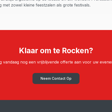
 met zowel kleine feestzalen als grote festivals.
Klaar om te Rocken?
g vandaag nog een vrijblijvende offerte aan voor uw evene
Neem Contact Op