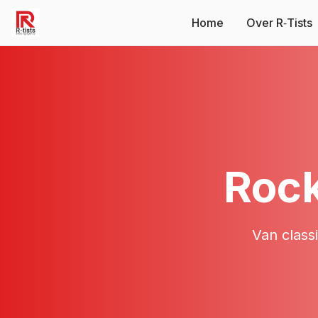
Home
Over R‑Tists
Roc
Van class