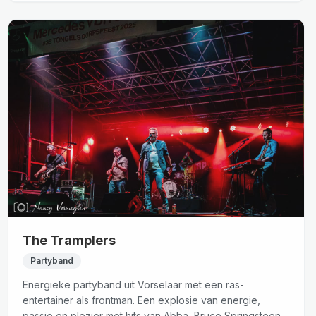
The Tramplers
Partyband
Energieke partyband uit Vorselaar met een ras-
entertainer als frontman. Een explosie van energie,
passie en plezier met hits van Abba, Bruce Springsteen