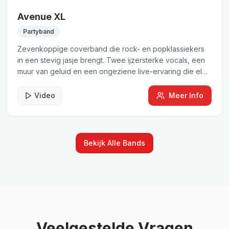
Avenue XL
Partyband
Zevenkoppige coverband die rock- en popklassiekers
in een stevig jasje brengt. Twee ijzersterke vocals, een
muur van geluid en een ongeziene live-ervaring die elk
podium transformeert.
Video
Meer Info
Bekijk Alle Bands
Veelgestelde Vragen