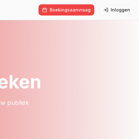
Boekingsaanvraag
Inloggen
eken
uw publiek