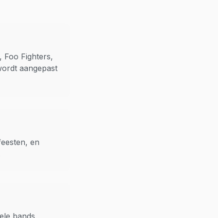
 Foo Fighters,
wordt aangepast
feesten, en
.
nele bands