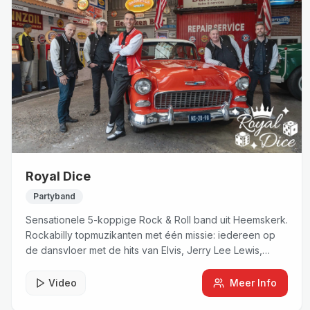
Royal Dice
Partyband
Sensationele 5-koppige Rock & Roll band uit Heemskerk.
Rockabilly topmuzikanten met één missie: iedereen op
de dansvloer met de hits van Elvis, Jerry Lee Lewis,
Chuck Berry en Fats Domino.
Video
Meer Info