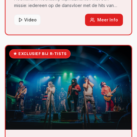
missie: iedereen op de dansvloer met de hits van
Elvis, Jerry Lee Lewis, Chuck Berry en Fats Domino.
Video
Meer Info
★ EXCLUSIEF BIJ R-TISTS