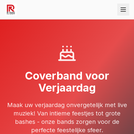
Coverband voor
Verjaardag
Maak uw verjaardag onvergetelijk met live
muziek! Van intieme feestjes tot grote
bashes - onze bands zorgen voor de
perfecte feestelijke sfeer.