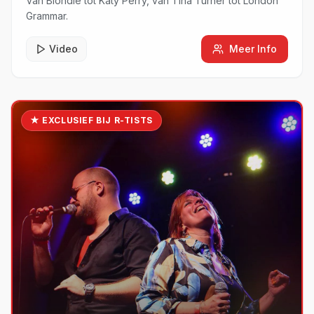
Van Blondie tot Katy Perry, van Tina Turner tot London
Grammar.
Video
Meer Info
★ EXCLUSIEF BIJ R-TISTS