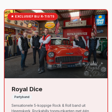
★ EXCLUSIEF BIJ R-TISTS
Royal Dice
Partyband
Sensationele 5-koppige Rock & Roll band uit
Heemskerk. Rockabilly topmuzikanten met één