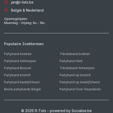
jan@r-tists.be
België & Nederland
Openingstijden:
Maandag - Vrijdag: 9u - 18u
Populaire Zoektermen
Partyband boeken
Tributeband boeken
Partyband Antwerpen
Partyband Gent
Partyband Brussel
Tributeband Antwerpen
Partyband bruiloft
Partyband op bruiloft
Partyband bedrijfsfeest
Partyband op bedrijfsfeest
Beste partybands België
Partyband Oost-Vlaanderen
©
2026
R‑Tists – powered by Socialise.be