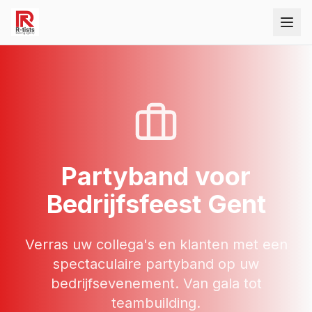
Partyband
voor
Bedrijfsfeest
Gent
Verras uw collega's en klanten met een
spectaculaire partyband op uw
bedrijfsevenement. Van gala tot
teambuilding.