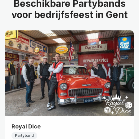
Beschikbare
Partybands
voor
bedrijfsfeest
in Gent
Royal Dice
Partyband