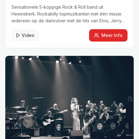
Sensationele 5-koppige Rock & Roll band uit
Heemskerk. Rockabilly topmuzikanten met één missie:
iedereen op de dansvloer met de hits van Elvis, Jerry
Lee Lewis, Chuck Berry en Fats Domino.
Video
Meer Info