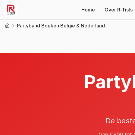
Home
Over R‑Tists
Partyband Boeken België & Nederland
Party
De best
Van €800 tot €