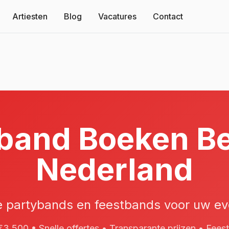
Artiesten
Blog
Vacatures
Contact
band Boeken Be
Nederland
e partybands en feestbands voor uw e
3.500 • Snelle offertes • Transparante prijzen • Fee