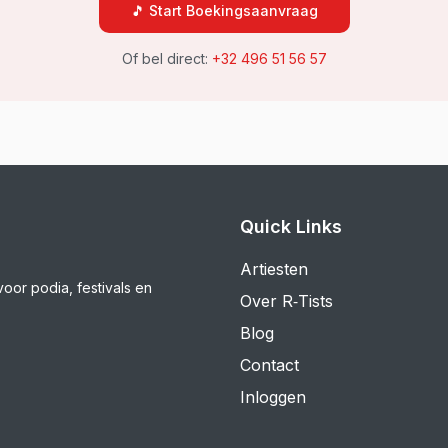
🎵 Start Boekingsaanvraag
Of bel direct:
+32 496 51 56 57
Quick Links
Artiesten
voor podia, festivals en
Over R‑Tists
Blog
Contact
Inloggen