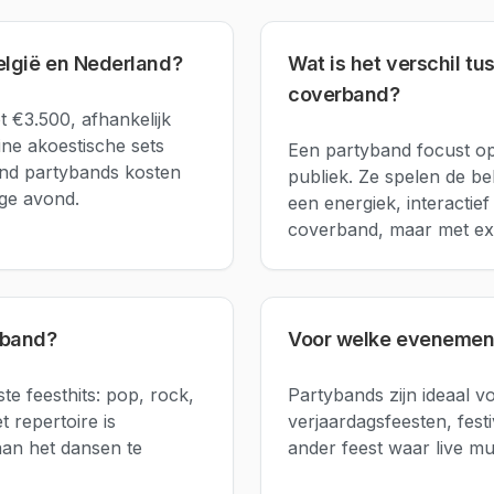
elgië en Nederland?
Wat is het verschil t
coverband?
t €3.500, afhankelijk
ine akoestische sets
Een partyband focust op
und partybands kosten
publiek. Ze spelen de b
ige avond.
een energiek, interactie
coverband, maar met ext
yband?
Voor welke evenement
e feesthits: pop, rock,
Partybands zijn ideaal vo
t repertoire is
verjaardagsfeesten, festi
an het dansen te
ander feest waar live mu