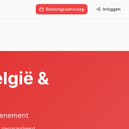
Boekingsaanvraag
Inloggen
lgië &
venement
st gegarandeerd