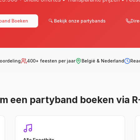
yband Boeken
🔍 Bekijk onze partybands
Dire
eoordeling
400+ feesten per jaar
België & Nederland
Reac
m een partyband boeken via R-