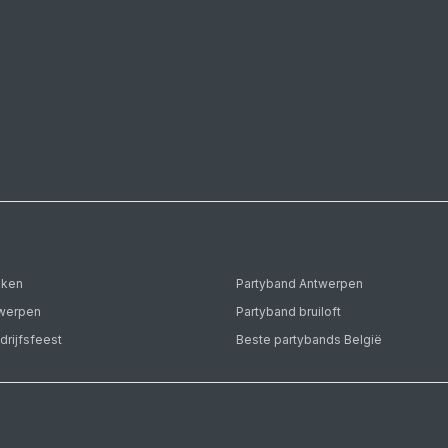
eken
Partyband Antwerpen
twerpen
Partyband bruiloft
drijfsfeest
Beste partybands België