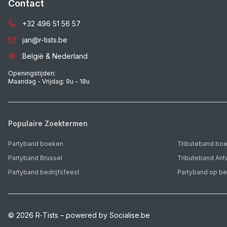
Contact
+32 496 51 56 57
jan@r-tists.be
België & Nederland
Openingstijden:
Maandag - Vrijdag: 9u - 18u
Populaire Zoektermen
Partyband boeken
Tributeband bo
Partyband Brussel
Tributeband An
Partyband bedrijfsfeest
Partyband op be
©
2026
R‑Tists – powered by Socialise.be