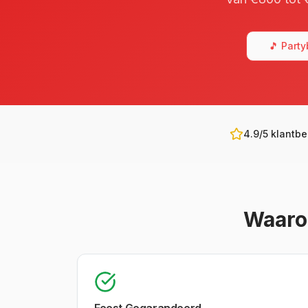
🎵 Part
4.9/5 klantb
Waaro