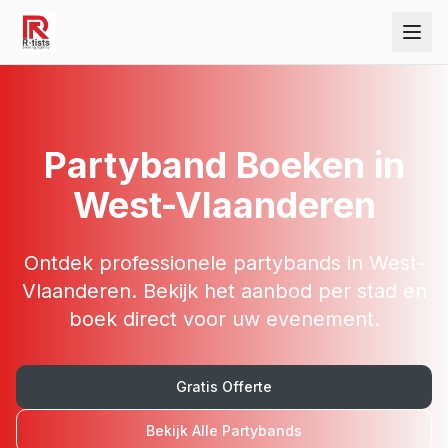
Partyband
Boeken in
West-Vlaanderen
Ontdek professionele
partybands
in
West-
Vlaanderen
. Bekijk het aanbod per stad en
boek direct voor uw evenement.
Gratis Offerte
Bekijk Alle
Partybands