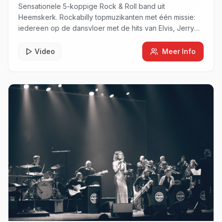
Sensationele 5-koppige Rock & Roll band uit
Heemskerk. Rockabilly topmuzikanten met één missie:
iedereen op de dansvloer met de hits van Elvis, Jerry
Lee Lewis, Chuck Berry en Fats Domino.
Video
Meer Info