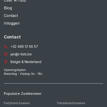
Over R‑Tists
Blog
Contact
Inloggen
Contact
+32 496 51 56 57
jan@r-tists.be
België & Nederland
Openingstijden:
Maandag - Vrijdag: 9u - 18u
Populaire Zoektermen
Partyband boeken
Tributeband boeken