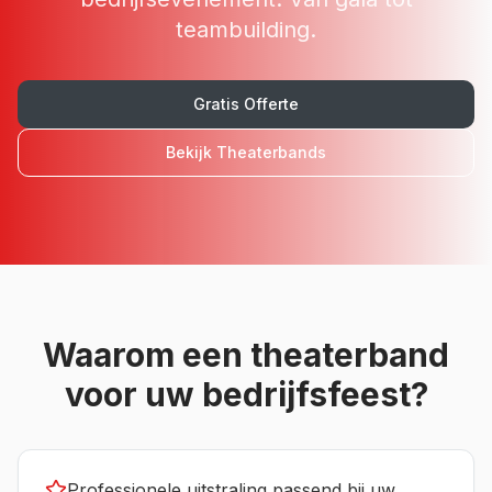
teambuilding.
Gratis Offerte
Bekijk
Theaterbands
Waarom een
theaterband
voor uw
bedrijfsfeest
?
Professionele uitstraling passend bij uw