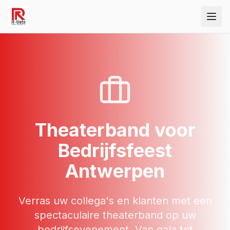
Theaterband
voor
Bedrijfsfeest
Antwerpen
Verras uw collega's en klanten met een
spectaculaire theaterband op uw
bedrijfsevenement. Van gala tot