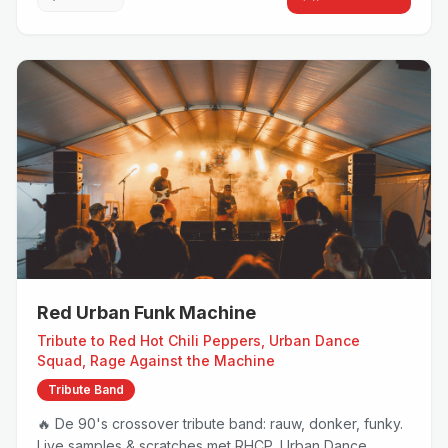
Red Urban Funk Machine
Tribute to
Red Hot Chili Peppers, Urban Dance
Squad, Rage Against the Machine
Tribute Band
🔥 De 90's crossover tribute band: rauw, donker, funky.
Live samples & scratches met RHCP, Urban Dance