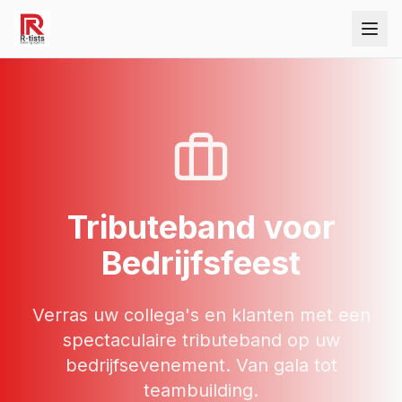
Tributeband
voor
Bedrijfsfeest
Verras uw collega's en klanten met een
spectaculaire tributeband op uw
bedrijfsevenement. Van gala tot
teambuilding.