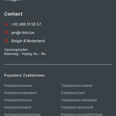
Contact
+32 496 51 56 57
jan@r-tists.be
België & Nederland
Openingstijden:
Maandag - Vrijdag: 9u - 18u
Populaire Zoektermen
Partyband boeken
Tributeband boeken
Partyband Antwerpen
Partyband Gent
Partyband Brussel
Tributeband Antwerpen
Partyband bruiloft
Partyband op bruiloft
Partyband bedrijfsfeest
Partyband op bedrijfsfeest