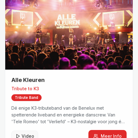
Alle Kleuren
Tribute to
K3
Tribute Band
Dé enige K3-tributeband van de Benelux met
spetterende liveband en energieke danscrew. Van
'Tele Romeo' tot 'Verliefd' – K3-nostalgie voor jong én
oud!
Video
Meer Info