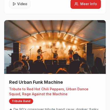
Video
Meer Info
Red Urban Funk Machine
Tribute to
Red Hot Chili Peppers, Urban Dance
Squad, Rage Against the Machine
Tribute Band
🔥 De 90's crossover tribute band: rauw, donker, funky.