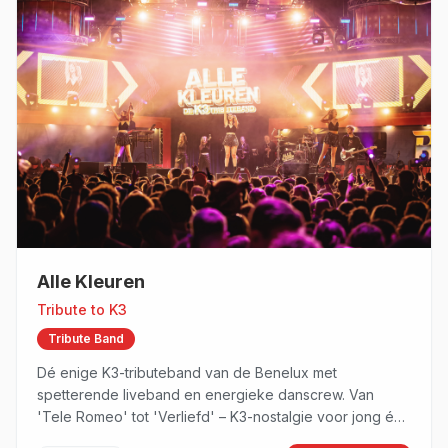
Alle Kleuren
Tribute to
K3
Tribute Band
Dé enige K3-tributeband van de Benelux met
spetterende liveband en energieke danscrew. Van
'Tele Romeo' tot 'Verliefd' – K3-nostalgie voor jong én
oud!