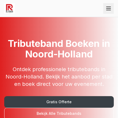
Tributeband
Boeken in
Noord-Holland
Ontdek professionele
tributebands
in
Noord-Holland
. Bekijk het aanbod per stad
en boek direct voor uw evenement.
Gratis Offerte
Bekijk Alle
Tributebands