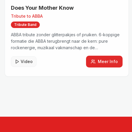
Does Your Mother Know
Tribute to
ABBA
Tribute Band
ABBA tribute zonder glitterpakjes of pruiken. 6-koppige
formatie die ABBA terugbrengt naar de kern: pure
rockenergie, muzikaal vakmanschap en de
meeslepende sound van een echte live rockband.
Video
Meer Info