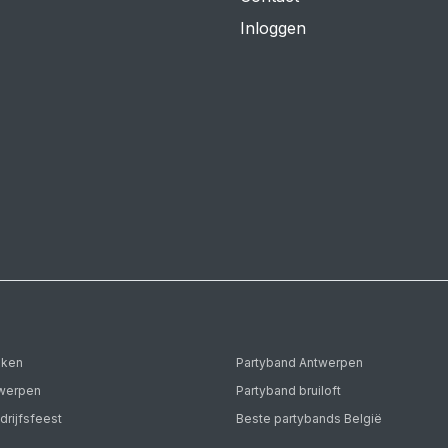
Inloggen
eken
Partyband Antwerpen
twerpen
Partyband bruiloft
drijfsfeest
Beste partybands België