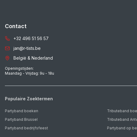
Contact
+32 496 51 56 57
jan@r-tists.be
België & Nederland
Openingstijden:
Maandag - Vrijdag: 9u - 18u
Populaire Zoektermen
Partyband boeken
Tributeband bo
Partyband Brussel
Tributeband An
Partyband bedrijfsfeest
Partyband op be