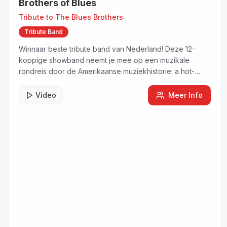
Brothers of Blues
Tribute to
The Blues Brothers
Tribute Band
Winnaar beste tribute band van Nederland! Deze 12-
koppige showband neemt je mee op een muzikale
rondreis door de Amerikaanse muziekhistorie: a hot-
blooded rhythm & soul revue.
Video
Meer Info