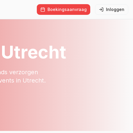
Boekingsaanvraag
Inloggen
 Utrecht
nds verzorgen
vents in Utrecht.