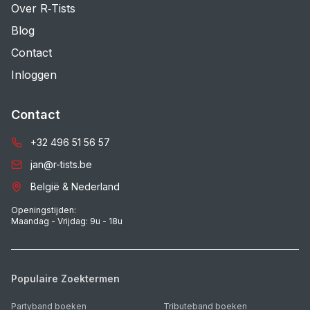
Over R‑Tists
Blog
Contact
Inloggen
Contact
+32 496 51 56 57
jan@r-tists.be
België & Nederland
Openingstijden:
Maandag - Vrijdag: 9u - 18u
Populaire Zoektermen
Partyband boeken
Tributeband boeken